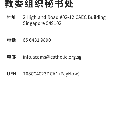
教委组织秘书处
地址
2 Highland Road #02-12 CAEC Building
Singapore 549102
电话
65 6431 9890
电邮
info.acams@catholic.org.sg
UEN
T08CC4023DCA1 (PayNow)