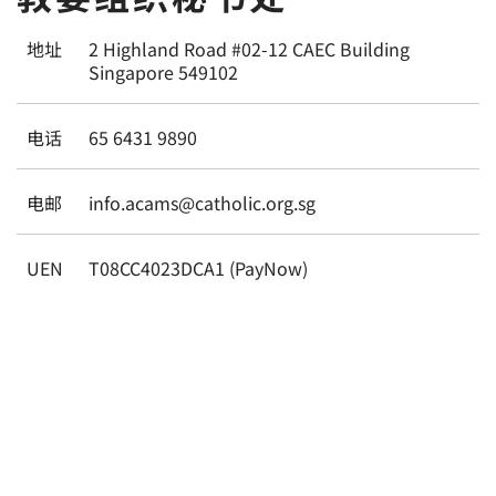
地址
2 Highland Road #02-12 CAEC Building
Singapore 549102
电话
65 6431 9890
电邮
info.acams@catholic.org.sg
UEN
T08CC4023DCA1 (PayNow)