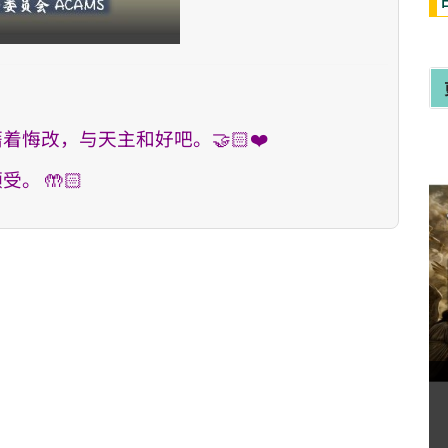
悔改，与天主和好吧。🤝🏻❤️
 🤲🏻