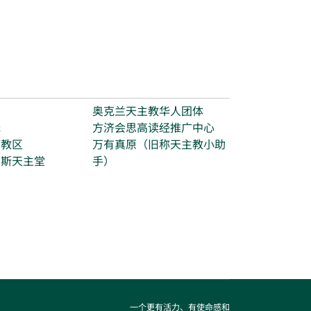
台
奥克兰天主教华人团体
光
方济会思高读经推广中心
打教区
万有真原（旧称天主教小助
玛斯天主堂
手）
一个更有活力、有使命感和