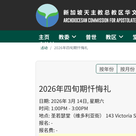
主页
教委
普世
教区
守礼社
活动
2026年四旬期忏悔礼
按年份
按月份
2026年四旬期忏悔礼
日期: 2026年 3月 14日, 星期六
时间: 1:00PM - 3:00PM
地点: 圣若瑟堂（维多利亚街） 143 Victoria St 
报名: -
报名费: -