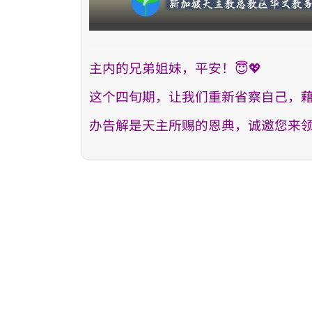
主内的兄弟姐妹，平安！😇💖
这个四旬期，让我们重新省察自己，藉着
办告解是天主所赐的恩典，诚邀您来领受。