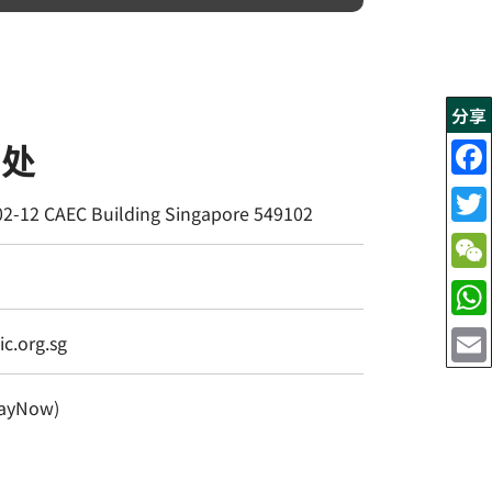
分享
书处
02-12 CAEC Building Singapore 549102
c.org.sg
ayNow)