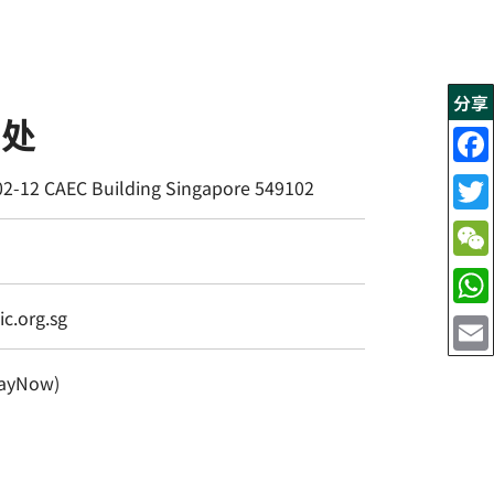
分享
书处
02-12 CAEC Building Singapore 549102
c.org.sg
ayNow)