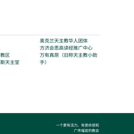
台
奥克兰天主教华人团体
光
方济会思高读经推广中心
打教区
万有真原（旧称天主教小助
玛斯天主堂
手）
一个更有活力、有使命感和
广传福音的教会