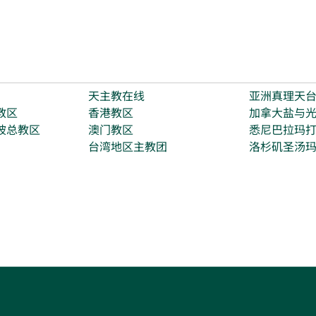
天主教在线
亚洲真理天
教区
香港教区
加拿大盐与
坡总教区
澳门教区
悉尼巴拉玛
台湾地区主教团
洛杉矶圣汤