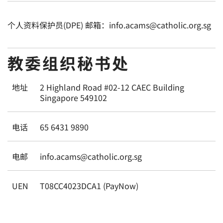
个人资料保护员(DPE) 邮箱：info.acams@catholic.org.sg
教委组织秘书处
地址
2 Highland Road #02-12 CAEC Building
Singapore 549102
电话
65 6431 9890
电邮
info.acams@catholic.org.sg
UEN
T08CC4023DCA1 (PayNow)