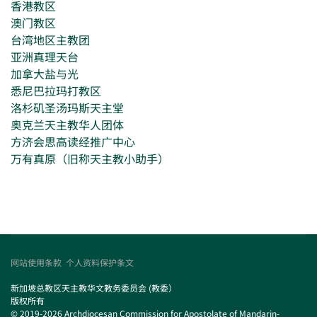
香港教区
澳门教区
台湾地区主教团
亚洲真理天台
加拿大盐与光
悉尼巴拉玛打教区
洛杉矶圣汤玛斯天主堂
奥克兰天主教华人团体
方济会思高读经推广中心
万有真原（旧称天主教小助手）
网站使用条款
个人资料保护条文
新加坡总教区天主教华文教务委员会 (教委）
版权所有
© 2019-2026 Archdiocesan Commission for Apostolate of Mandarin-