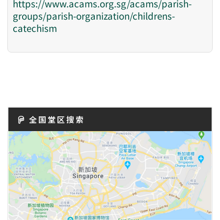
https://www.acams.org.sg/acams/parish-
groups/parish-organization/childrens-
catechism
全国堂区搜索