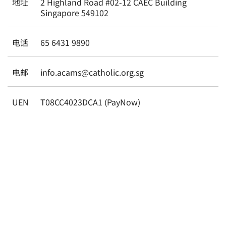
地址
2 Highland Road #02-12 CAEC Building
Singapore 549102
电话
65 6431 9890
电邮
info.acams@catholic.org.sg
UEN
T08CC4023DCA1 (PayNow)