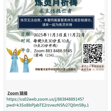
Zoom 链接
https://us02web.zoom.us/j/88384889145?
pwd=k3SoBbPjabTE2rzvwzNSfv27Q0m5By.1