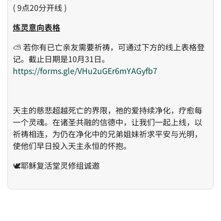
( 9点20分开线 )
炼灵意向表格
⛅ 若你有已亡亲友需要祈祷，可通过下方的线上表格登
记。截止日期是10月31日。
https://forms.gle/VHu2uGEr6mYAGyfb7
天主的慈悲超越死亡的界限，祂的爱持续净化，疗愈每
一个灵魂。在诸圣共融的信德中，让我们一起上线，以
祈祷相连，为仍在净化中的兄弟姐妹祈求平安与光明，
使他们早日投入天主永恒的怀抱。
🕊️耶稣复活堂灵修组诚邀