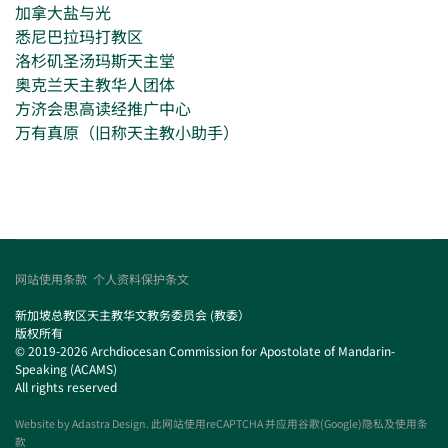
加拿大盐与光
悉尼巴拉玛打教区
洛杉矶圣汤玛斯天主堂
奥克兰天主教华人团体
方济会思高读经推广中心
万有真原（旧称天主教小助手）
网站使用条款
个人资料保护条文
新加坡总教区天主教华文教务委员会 (教委）
版权所有
© 2019-2026 Archdiocesan Commission for Apostolate of Mandarin-
Speaking (ACAMS)
All rights reserved
Website by
Adastra Design
. 此网站使用reCAPTCHA 并应用谷歌(Google)隐私及使用条
款