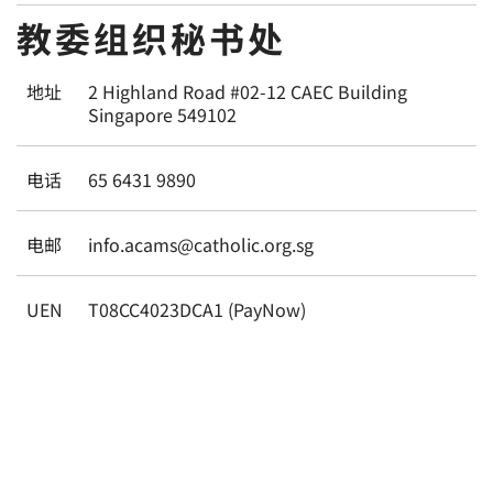
教委组织秘书处
地址
2 Highland Road #02-12 CAEC Building
Singapore 549102
电话
65 6431 9890
电邮
info.acams@catholic.org.sg
UEN
T08CC4023DCA1 (PayNow)